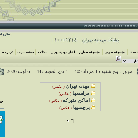
مه ها
مجموعه صوتي
مجموعه تصاوير
اخبار مهديه تهران
مجلات
نقشه سايت
درباره ما
امروز : پنج شنبه 15 مرداد 1405 -
4 ذي الحجه 1447 -
6 اوت 2026
مهديه تهران
( عکس)
مراسم
ها
( عکس)
اماکن متبرکه
( عکس)
حج
برچسبها
( عکس)
[]