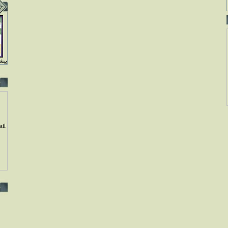
بيشت
il