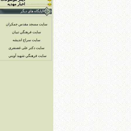
اخبار مهديه
0پايگاه هاي ديگر
سایت مسجد مقدس جمکران
سايت فرهنگي تبيان
سايت سراج انديشه
سایت دکتر علی غضنفری
سايت فرهنگي شهيد آويني