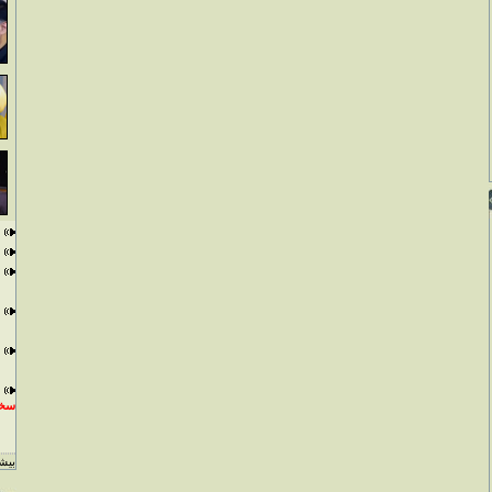
سخن
بيشت