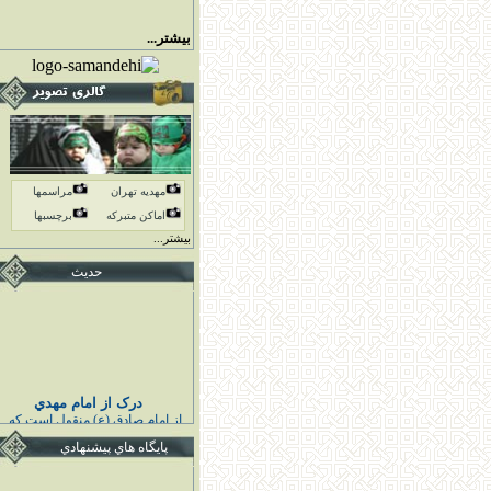
بیشتر...
مهدیه تهران
مراسمها
اماكن متبركه
برچسبها
بیشتر...
حدیث
درک از امام مهدي
از امام صادق (ع) منقول است كه
پيامبر اكرم (ص) فرمودند :
پايگاه هاي پيشنهادي
خوشا به حال كسى كه قائم اهل
بيت مرا درك كند و به او اقتدا كند
قبل از قيامش تابع ائمه هدايت