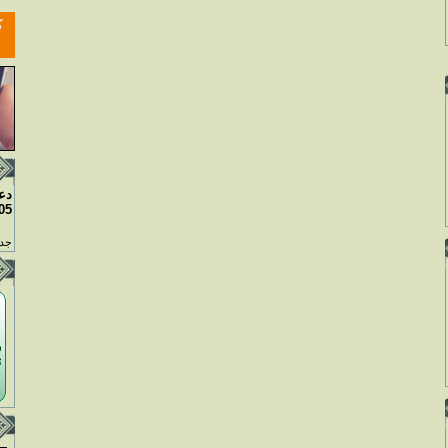
دع
05
جدو