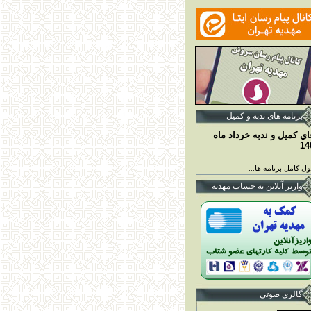
برنامه ها
ی ندبه و کمیل
اي کميل و ندبه خرداد ماه
14
ل کامل برنامه ها...
واريز آنلاين به حساب مهديه
گالري صوتي