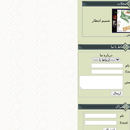
مجلات
شميم انتظار
ر...
ارتباط با ما
درباره ما
نام
Ema
متن
اشتراک
نام
Email