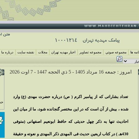
مه ها
مجموعه صوتي
مجموعه تصاوير
اخبار مهديه تهران
مجلات
نقشه سايت
درباره ما
امروز : جمعه 16 مرداد 1405 -
5 ذي الحجه 1447 -
7 اوت 2026
تعداد بشاراتى كه از پيامبر اكرم ( ص) درباره حضرت مهدى (ع) وارد
حج
شده ، بيش از آن است كه در اين مختصر گنجانده شود، ما از ميان اين
احاديث تنها به ذكر چهل حديثى كه حافظ ابونعيم اصفهانى (متوفى
430هـ ) در كتاب اربعين حديث فى المهدى ذكر المهدى و نعوته و حقيقة