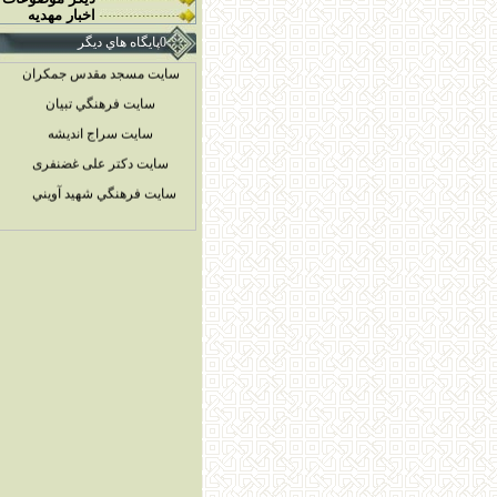
اخبار مهديه
سایت مسجد مقدس جمکران
0پايگاه هاي ديگر
سايت فرهنگي تبيان
سايت سراج انديشه
سایت دکتر علی غضنفری
سايت فرهنگي شهيد آويني