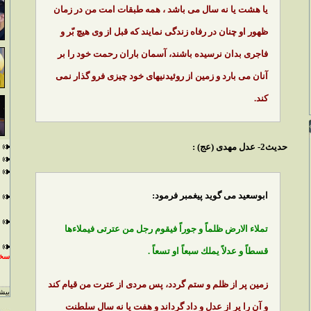
يا هشت يا نه سال مى باشد ، همه طبقات امت من در زمان
ظهور او چنان در رفاه زندگى نمايند كه قبل از وى هيچ بّر و
فاجرى بدان نرسيده باشند، آسمان باران رحمت خود را بر
آنان مى بارد و زمين از روئيدنيهاى خود چيزى فرو گذار نمى
كند.
حديث2- عدل مهدى (عج) :
ابوسعيد مى گويد پيغمبر فرمود:
تملاء الارض ظلماً و جوراً فيقوم رجل من عترتى فيملاءها
قسطاً و عدلاً يملك سبعاً او تسعاً .
سخن
زمين پر از ظلم و ستم گردد، پس مردى از عترت من قيام كند
بيشت
و آن را پر از عدل و داد گرداند و هفت يا نه سال سلطنت