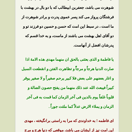
شوهرت مى باشد، جعفربن ابيطالب كه با دو بال در بهشت با
فرشتگان پرواز مى كند پسر عموى پدرت و برادر شوهرت از
ما است ، در سبط اين امت كه حسن و حسين دو فرزند تو و
دو آقاى اهل بهشت مى باشند از ماست، و به خدا قسم كه
پدرشان افضل از آنهاست.
يا فاطمة و الذى بعثنى بالحق ان منهما مهدى هذه الامة اذا
صارت الدنيا هرجاً و مرجاًًً و تظاهرت الفتن و انقطعت السبل
و اغار بعضهم على بعض فلا كبير يرحم صغيراً و لا صغير يوقر
كبيراً فيبعث الله عند ذلك منهما من يفتح حصون الضالة و
قلوباً غلفاً يوم بالدين فى آخر الزمان كما قمت به فى آخر
الزمان و يملاء الارض عدلاً كما ملئت جوراً .
اى فاطمه ! به خداوندى كه مرا به راستى برانگيخته ، مهدى
اين امت نيز از ايشان مى باشد، موقعى كه دنيا هرج و مرج