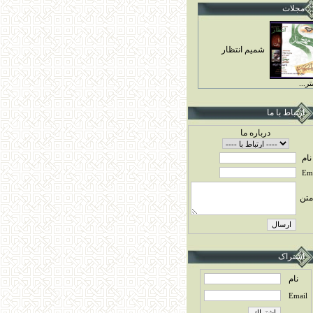
مجلات
شميم انتظار
ر...
ارتباط با ما
درباره ما
نام
Ema
متن
اشتراک
نام
Email