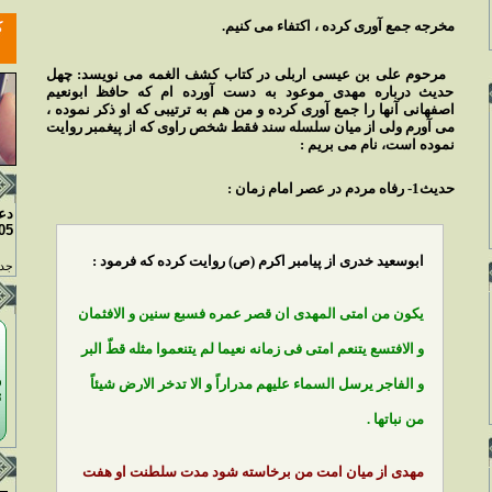
مخرجه جمع آورى كرده ، اكتفاء مى كنيم.
مرحوم على بن عيسى اربلى در كتاب كشف الغمه مى نويسد: چهل
حديث درباره مهدى موعود به دست آورده ام كه حافظ ابونعيم
اصفهانى آنها را جمع آورى كرده و من هم به ترتيبى كه او ذكر نموده ،
مى آورم ولى از ميان سلسله سند فقط شخص راوى كه از پيغمبر روايت
نموده است، نام مى بريم :
حديث1- رفاه مردم در عصر امام زمان :
دع
05
ابوسعيد خدرى از پيامبر اكرم (ص) روايت كرده كه فرمود :
جدو
يكون من امتى المهدى ان قصر عمره فسبع سنين و الافثمان
و الافتسع يتنعم امتى فى زمانه نعيما لم يتنعموا مثله قطّ البر
و الفاجر يرسل السماء عليهم مدراراً و الا تدخر الارض شيئاً
من نباتها .
مهدى از ميان امت من برخاسته شود مدت سلطنت او هفت