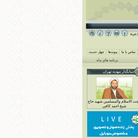
تماس با ما
پيوندها
چهل حديث
برنامه هاي ماه محرم مهديه تهران 1405
همايش شيرخوارگان حسيني ( جمعه 29 خرداد ماه 4 محرم 1448)
بنيانگذار مهديه تهران
ت الاسلام والمسلمين شهيد حاج
شيخ احمد کافي