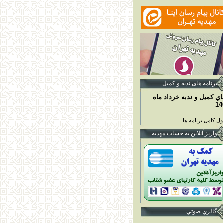
برنامه ها
ی ندبه و کمیل
اي کميل و ندبه خرداد ماه
14
ل کامل برنامه ها...
واريز آنلاين به حساب مهديه
گالري صوتي