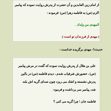
از امام زين العابدين و آن حضرت از پدرش روايت نموده كه پيامبر
اكرم (ص) به فاطمه زهرا (س) فرموده :
المهدى من ولدك .
( مهدى از فرزندان تو است ).
حديث5- مهدى برگزيده خداست :
على بن هلال از پدرش روايت نموده كه گفت در مرض پيامبر
(ص) ، حضورش شرفياب شدم ، ديدم فاطمه (س) در بالين
پدرش نشسته و اشك مى ريزد چون صداى گريه اش بلند
شد، پيامبر سر برداشت و فرمود:
فاطمه جان ! چرا گريه مى كنى ؟