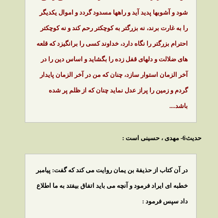
شود و آشوبها پديد آيد و راهها مسدود گردد و اموال يكديگر
را به غارت برند، نه بزرگتر به كوچكتر رحم كند و نه كوچكتر
احترام بزرگتر را نگاه دارد، خداوند كسى را برانگيزد كه قلعه
هاى ضلالت و دلهاى قفل زده را بگشايد و اساس دين را در
آخر الزمان استوار سازد، چنان كه من در آخر الزمان پايدار
گردم و زمين را پراز عدل نمايد چنان كه از ظلم پر شده
باشد....
حديث6- مهدى ، حسينى است :
در آن كتاب از حذيفة بن يمان روايت مى كند كه گفت: پيامبر
خطبه اى ايراد فرمود و آنچه مى بايد اتفاق بيفتد به ما اطلاع
داد سپس فرمود :