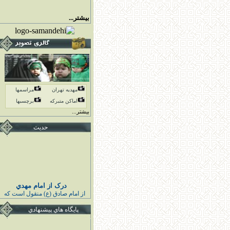
بیشتر...
مهدیه تهران
مراسمها
اماكن متبركه
برچسبها
بیشتر...
حدیث
درک از امام مهدي
از امام صادق (ع) منقول است كه
پيامبر اكرم (ص) فرمودند :
خوشا به حال كسى كه قائم اهل
پايگاه هاي پيشنهادي
بيت مرا درك كند و به او اقتدا كند
قبل از قيامش تابع ائمه هدايت
باشد و از دشمنانشان بيزارى