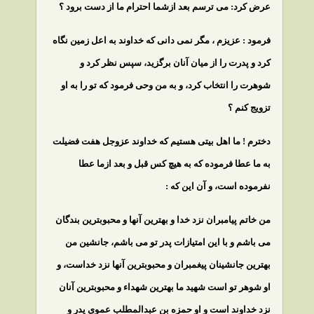
عرض كرد: مى ترسم بعد ازشما احترام ما از دست برود ؟
فرمود : عزيزم ، مگر نمى دانى كه خداوند به اعل زمين نگاه
كرد و پدرت را از ميان آنان برگزيد، سپس نظر كرد و
شوهرت را انتخاب كرد، و به من وحى فرمود كه تو را به او
تزويج كنم ؟
دخترم ! ما اهل بيتى هستيم كه خداوند عزوجل هفت فضيلت
به ما عطا فرموده كه به هيچ كس قبل و بعد ازما عطا
نفرموده است، و آن اين كه :
من خاتم پيامبران نزد خدا و بهترين آنها و محبوبترين بندگان
مى باشم و با اين امتيازات پدر تو مى باشم، جانشين من
بهترين جانشينان پيغمبران و محبوبترين آنها نزد خداست، و
او شوهر تو است شهيد ما بهترين شهداء و محبوبترين آنان
نزد خداوند است و او حمزه بن عبدالمطلب عموى پدر و