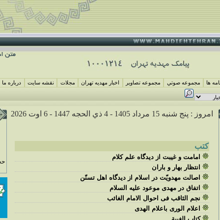
مه ها
مجموعه صوتي
مجموعه تصاوير
اخبار مهديه تهران
مجلات
نقشه سايت
درباره ما
امروز : پنج شنبه 15 مرداد 1405 -
4 ذي الحجه 1447 -
6 اوت 2026
کتب
امامت و غيبت از ديدگاه علم كلام
حج
انتظار بهار و باران
اصالت مهدويّت در اسلام از ديدگاه اهل تسنّن
اتفاق در مهدى موعود عليه السلام
نجم الثاقب فى احوال الامام الغائب
اعلام الورى باعلام الهدى
كتاب الغيبة