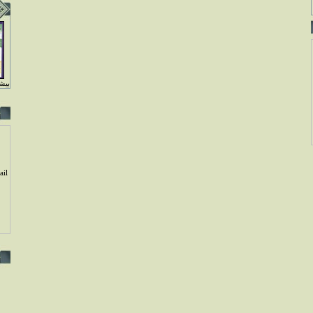
بيشت
il