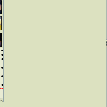
سخن
بيشت