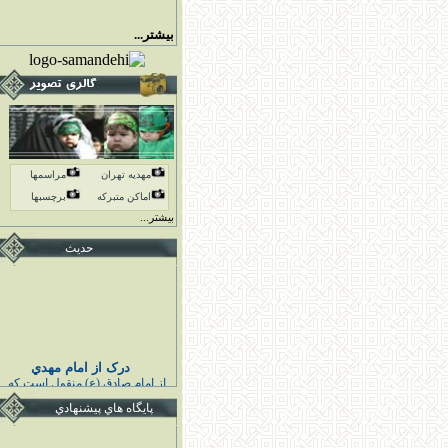
بیشتر...
مهدیه تهران
مراسمها
اماكن متبركه
برچسبها
بیشتر...
حدیث
درک از امام مهدي
از امام صادق (ع) منقول است كه
پيامبر اكرم (ص) فرمودند :
خوشا به حال كسى كه قائم اهل
پايگاه هاي پيشنهادي
بيت مرا درك كند و به او اقتدا كند
قبل از قيامش تابع ائمه هدايت