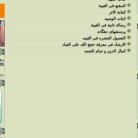
المقنع فى الغيبة
كفاية الاثر
اثبات الوصيه
رسالة ثانية فى الغيبة
پرسشهاى دهگانه
الفصول العشره فى الغيبه
الارشاد فى معرفة حجج الله على العباد
كمال الدين و تمام النعمه
دع
05
جدو