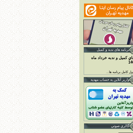
برنامه ها
ی ندبه و کمیل
اي کميل و ندبه خرداد ماه
14
ل کامل برنامه ها...
واريز آنلاين به حساب مهديه
گالري صوتي