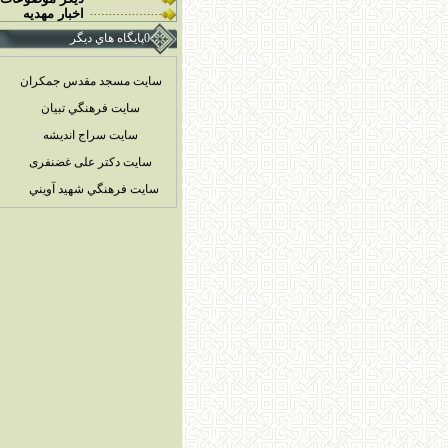
اخبار مهديه
0پايگاه هاي ديگر
سایت مسجد مقدس جمکران
سايت فرهنگي تبيان
سايت سراج انديشه
سایت دکتر علی غضنفری
سايت فرهنگي شهيد آويني