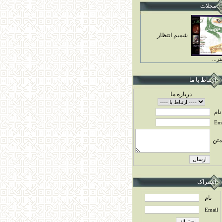
مجلات
شميم انتظار
ر...
ارتباط با ما
درباره ما
نام
Ema
متن
اشتراک
نام
Email