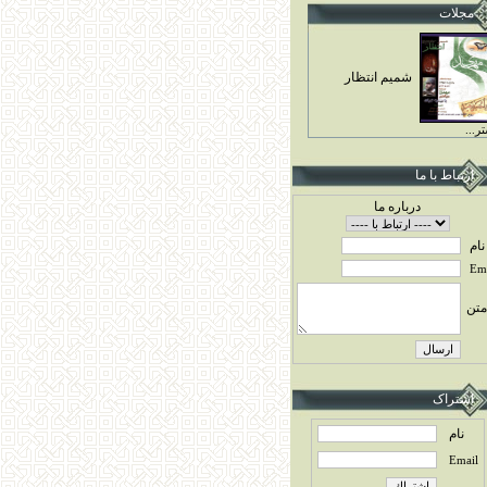
مجلات
شميم انتظار
ر...
ارتباط با ما
درباره ما
نام
Ema
متن
اشتراک
نام
Email