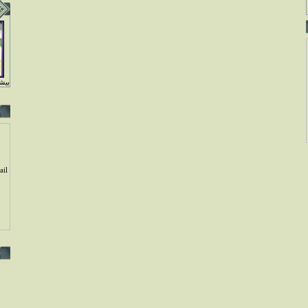
بيشت
il