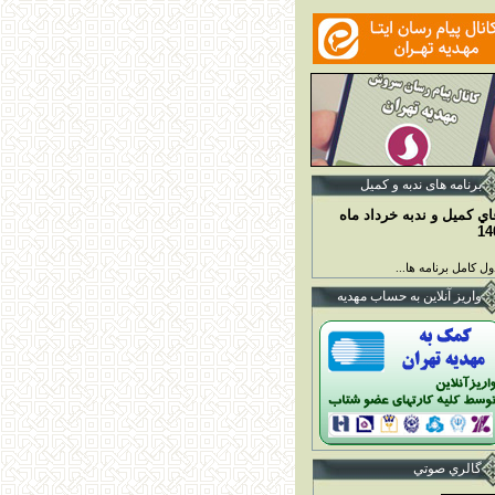
برنامه ها
ی ندبه و کمیل
اي کميل و ندبه خرداد ماه
14
ل کامل برنامه ها...
واريز آنلاين به حساب مهديه
گالري صوتي