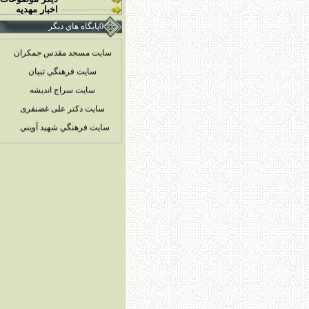
اخبار مهديه
0پايگاه هاي ديگر
سایت مسجد مقدس جمکران
سايت فرهنگي تبيان
سايت سراج انديشه
سایت دکتر علی غضنفری
سايت فرهنگي شهيد آويني