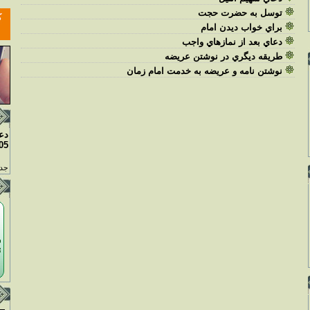
توسل به حضرت حجت
براي خواب ديدن امام
دعاي بعد از نمازهاي واجب
طريقه ديگري در نوشتن عريضه
نوشتن نامه و عريضه به خدمت امام زمان
دع
05
جدو