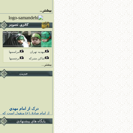
بیشتر...
مهدیه تهران
مراسمها
اماكن متبركه
برچسبها
بیشتر...
حدیث
درک از امام مهدي
از امام صادق (ع) منقول است كه
پيامبر اكرم (ص) فرمودند :
خوشا به حال كسى كه قائم اهل
پايگاه هاي پيشنهادي
بيت مرا درك كند و به او اقتدا كند
قبل از قيامش تابع ائمه هدايت