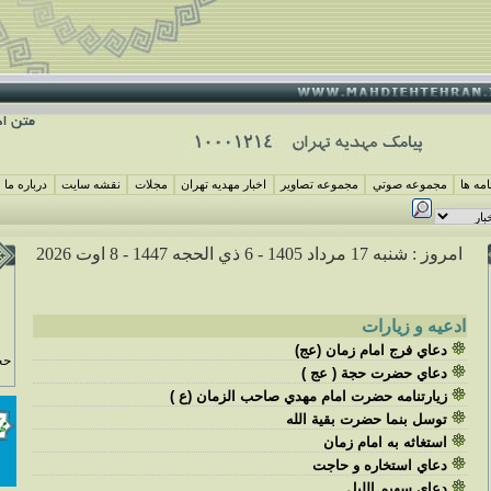
مه ها
مجموعه صوتي
مجموعه تصاوير
اخبار مهديه تهران
مجلات
نقشه سايت
درباره ما
امروز : شنبه 17 مرداد 1405 -
6 ذي الحجه 1447 -
8 اوت 2026
ادعيه و زيارات
دعاي فرج امام زمان (عج)
حج
دعاي حضرت حجة ( عج )
زيارتنامه حضرت امام مهدي صاحب الزمان (ع )
توسل بنما حضرت بقية الله
استغاثه به امام زمان
دعاي استخاره و حاجت
دعاي سهيم الليل