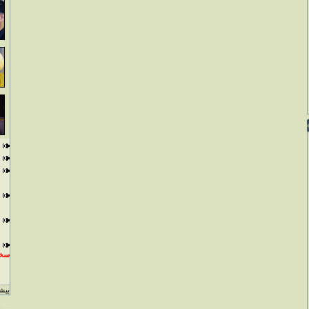
سخن
بيشت