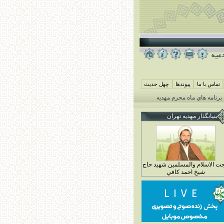
تماس با ما
پيوندها
چهل حديث
نامه هاي ماه محرم مهديه تهران 1405
همايش شيرخوارگان حسيني ( جمعه 29 خرداد ماه 4 محرم 1448)
بنيانگذار مهديه تهران
ت الاسلام والمسلمين شهيد حاج
شيخ احمد کافي