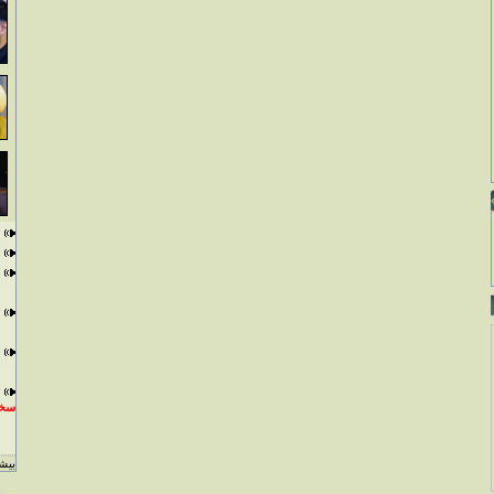
سخن
بيشت