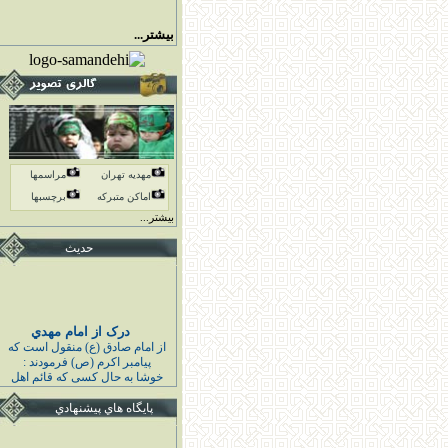
بیشتر...
مهدیه تهران
مراسمها
اماكن متبركه
برچسبها
بیشتر...
حدیث
درک از امام مهدي
از امام صادق (ع) منقول است كه
پيامبر اكرم (ص) فرمودند :
خوشا به حال كسى كه قائم اهل
بيت مرا درك كند و به او اقتدا كند
قبل از قيامش تابع ائمه هدايت
پايگاه هاي پيشنهادي
باشد و از دشمنانشان بيزارى
بجويد ايشان رفيقان من هستند و
گراميترين افراد امت نزد من مى