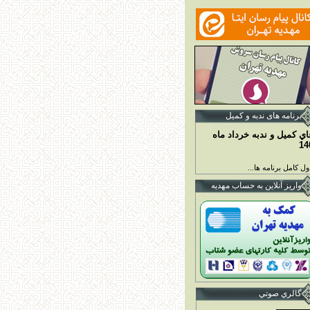
برنامه ها
ی ندبه و کمیل
اي کميل و ندبه خرداد ماه
14
ل کامل برنامه ها...
واريز آنلاين به حساب مهديه
گالري صوتي