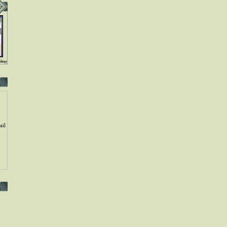
بيشت
il