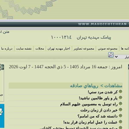
مه ها
مجموعه صوتي
مجموعه تصاوير
اخبار مهديه تهران
مجلات
نقشه سايت
درباره ما
بر
امروز : جمعه 16 مرداد 1405 -
5 ذي الحجه 1447 -
7 اوت 2026
مشاهدات > روياهاي صادقه
کر شدن مرد سني!
حج
يار و ياور ظالمين نباشيد!
راه توسل به معصومين عليهم السلام
خبر دادن از زمان رحلت
دانسته شد که من امامم؟
عملت را عملِ امام زمان قرار بده!
مرثيه حضرت سيد الشهداء توسط محتشم کاشاني