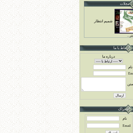
مجلات
شميم انتظار
ر...
ارتباط با ما
درباره ما
نام
Ema
متن
اشتراک
نام
Email