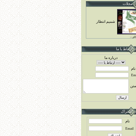
مجلات
شميم انتظار
ر...
ارتباط با ما
درباره ما
نام
Ema
متن
اشتراک
نام
Email