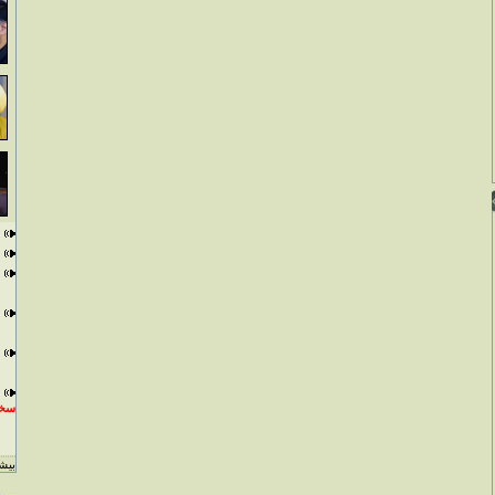
سخن
بيشت