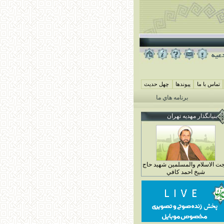
تماس با ما
پيوندها
چهل حديث
برنامه هاي ماه محرم مهديه تهران 1405
همايش شيرخوارگان حسيني ( جمعه 29 خرداد ماه 4 محرم 1448)
بنيانگذار مهديه تهران
ت الاسلام والمسلمين شهيد حاج
شيخ احمد کافي