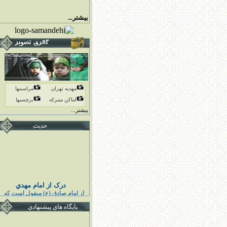
بیشتر...
مهدیه تهران
مراسمها
اماكن متبركه
برچسبها
بیشتر...
حدیث
درک از امام مهدي
از امام صادق (ع) منقول است كه
پيامبر اكرم (ص) فرمودند :
خوشا به حال كسى كه قائم اهل
پايگاه هاي پيشنهادي
بيت مرا درك كند و به او اقتدا كند
قبل از قيامش تابع ائمه هدايت