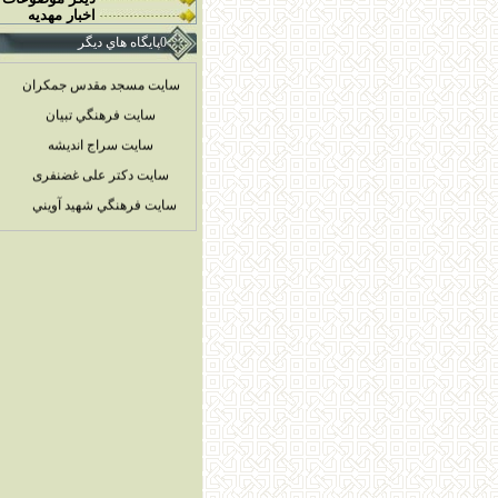
اخبار مهديه
0پايگاه هاي ديگر
سایت مسجد مقدس جمکران
سايت فرهنگي تبيان
سايت سراج انديشه
سایت دکتر علی غضنفری
سايت فرهنگي شهيد آويني