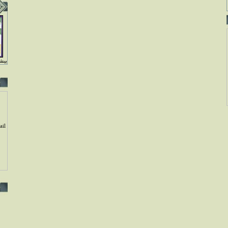
بيشت
il