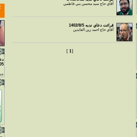
آقاي حاج سيد محسن بني فاطمي
قرائت دعاي ندبه 1402/8/5
آقاي حاج احمد زين العابدين
]
1
[
دع
05
جدو