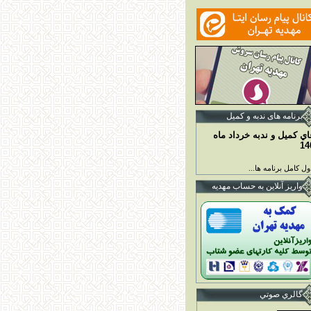
برنامه ها
ی ندبه و کمیل
اي کميل و ندبه خرداد ماه
14
ل کامل برنامه ها...
واريز آنلاين به حساب مهديه
گالري صوتي