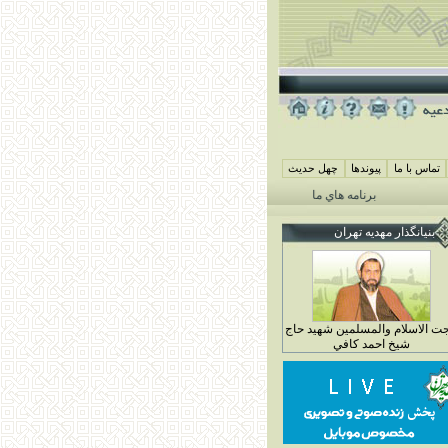
تماس با ما
پيوندها
چهل حديث
برنامه هاي ماه محرم مهديه تهران 1405
همايش شيرخوارگان حسيني ( جمعه 29 خرداد ماه 4 محرم 1448)
بنيانگذار مهديه تهران
ت الاسلام والمسلمين شهيد حاج
شيخ احمد کافي