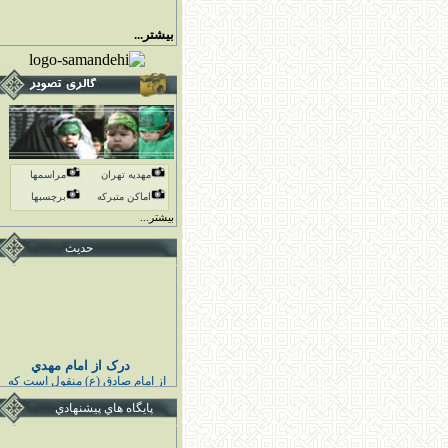
بیشتر...
مهدیه تهران
مراسمها
اماكن متبركه
برچسبها
بیشتر...
حدیث
درک از امام مهدي
از امام صادق (ع) منقول است كه
پيامبر اكرم (ص) فرمودند :
خوشا به حال كسى كه قائم اهل
پايگاه هاي پيشنهادي
بيت مرا درك كند و به او اقتدا كند
قبل از قيامش تابع ائمه هدايت