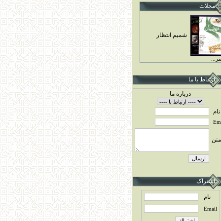
مجلات
شميم انتظار
ر...
ارتباط با ما
درباره ما
نام
Ema
متن
اشتراک
نام
Email