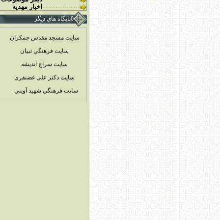
اخبار مهديه
0پايگاه هاي ديگر
سایت مسجد مقدس جمکران
سايت فرهنگي تبيان
سايت سراج انديشه
سایت دکتر علی غضنفری
سايت فرهنگي شهيد آويني