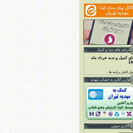
برنامه ها
ی ندبه و کمیل
اي کميل و ندبه خرداد ماه
14
ل کامل برنامه ها...
واريز آنلاين به حساب مهديه
گالري صوتي