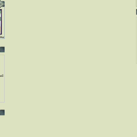
بيشت
il