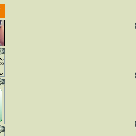
دع
05
جدو