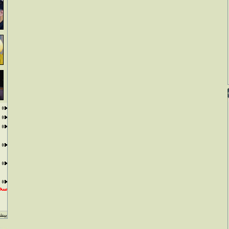
سخن
بيشت