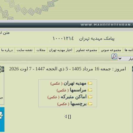
مه ها
مجموعه صوتي
مجموعه تصاوير
اخبار مهديه تهران
مجلات
نقشه سايت
درباره ما
امروز : جمعه 16 مرداد 1405 -
5 ذي الحجه 1447 -
7 اوت 2026
مهديه تهران
( عکس)
مراسم
ها
( عکس)
اماکن متبرکه
( عکس)
حج
برچسبها
( عکس)
[]