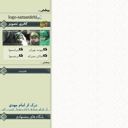
بیشتر...
مهدیه تهران
مراسمها
اماكن متبركه
برچسبها
بیشتر...
حدیث
درک از امام مهدي
از امام صادق (ع) منقول است كه
پيامبر اكرم (ص) فرمودند :
خوشا به حال كسى كه قائم اهل
پايگاه هاي پيشنهادي
بيت مرا درك كند و به او اقتدا كند
قبل از قيامش تابع ائمه هدايت