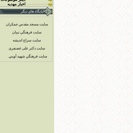
اخبار مهديه
0پايگاه هاي ديگر
سایت مسجد مقدس جمکران
سايت فرهنگي تبيان
سايت سراج انديشه
سایت دکتر علی غضنفری
سايت فرهنگي شهيد آويني