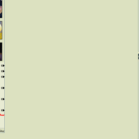
سخن
بيشت