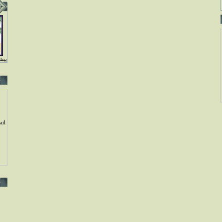
بيشت
il