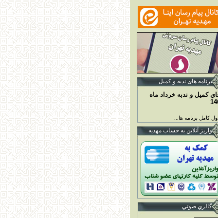
برنامه ها
ی ندبه و کمیل
اي کميل و ندبه خرداد ماه
14
ل کامل برنامه ها...
واريز آنلاين به حساب مهديه
گالري صوتي