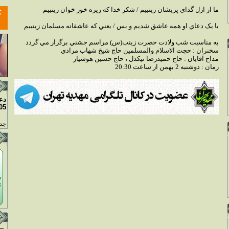
ما از ازل گداي پريشان زينبيم / شکر خدا که ريزه خور خوان زينبيم
با يک دعاي او همه عاشق شديم و بس / يعني که عاشقانه مسلمان زينبيم
به مناسبت شب ولادت حضرت زينب(س) مراسم جشني برگزار مي گردد
سخنران : حجت الاسلام والمسلمين حاج شيخ شهاب مرادي
مداح آقايان : حاج حميدرضا نيکدل ، حاج حسين هوشيار
زمان : دوشنبه 2 بهمن از ساعت 20:30
دع
05
جدو