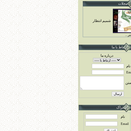
مجلات
شميم انتظار
ر...
ارتباط با ما
درباره ما
نام
Ema
متن
اشتراک
نام
Email