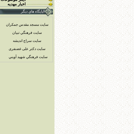
اخبار مهديه
0پايگاه هاي ديگر
سایت مسجد مقدس جمکران
سايت فرهنگي تبيان
سايت سراج انديشه
سایت دکتر علی غضنفری
سايت فرهنگي شهيد آويني