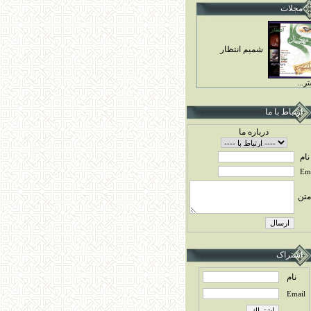
مجلات
شميم انتظار
ر...
ارتباط با ما
درباره ما
نام
Ema
متن
اشتراک
نام
Email