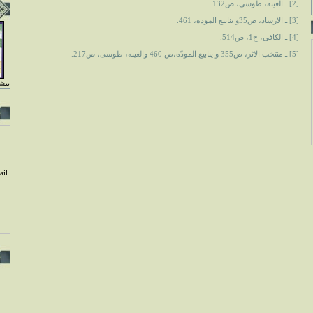
[2] ـ الغيبه، طوسى، ص132.
[3] ـ الارشاد، ص35و ينابيع الموده، 461.
[4] ـ الكافى، ج1، ص514.
[5] ـ منتخب الاثر، ص355 و ينابيع المودّه،ص 460 والغيبه، طوسى، ص217.
بيشت
il