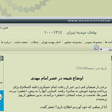
مه ها
مجموعه صوتي
مجموعه تصاوير
اخبار مهديه تهران
مجلات
نقشه سايت
درباره ما
تاريخ خبر: جمعه27/8/1384
اوضاع شيعه در عصر امام مهدى
حج
برخى از شيعيان قم، (بى خبر از رحلت امام عسكرى (عليه السلام)) براى
پرداخت وجوه خويش به سامرا، رفتند. كسانى آنها را به پيش «جعفر» بردند.
قمى ها، نخست در صدد امتحان «جعفر» برآمدند، بدين منظور از وى
پرسيدند
آيا از مبلغى كه خود آورديم اطلاع دارى؟ جعفر گفت