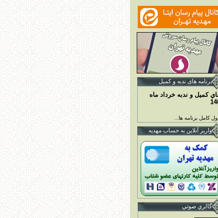
برنامه ها
ی ندبه و کمیل
اي کميل و ندبه خرداد ماه
14
ل کامل برنامه ها...
واريز آنلاين به حساب مهديه
گالري صوتي