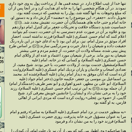
تنها خدا از غيب اطلاع دارد. در نتيجه قمى ها، از پرداخت پول به وى خود دارى
نمودند. در آن هنگام شخصى آنها را به خانه اى هدايت كرد و در آنجا پس از آن
كه مبلغ وجوهات به آنها گفته شد، پول را به شخصى كه درست گفته بود،
تحويل دادند. «جعفر»، اين موضوع را به «معتمد» گزارش داد و به دستور او،
خانه امام و حتى خانه هاى همسايگان آن حضرت، تفتيش مجدد شد...([1])
حساسيت شديد دستگاه خلافت و تحريكات جعفر براى كنترل امام دوازدهم
بود و علاوه بر آن در صورت عدم دسترسى به آن حضرت، دست كم بتوانند
اعلام كنند كه امام حسن عسكرى (عليه السلام) فرزند نداشته است. احضار
افراد موثق در منزل امام، نيز، براى اين بود تا به ادعاى خود در اين باره رنگ
حقيقت داده و شيعيان را دچار حيرت و سردرگمى سازند.([2]) بر اساس طرح
پيش بينى شده، مسأله ولادت آن حضرت، از چشم مردم و حتى بيشتر
شيعيان به دور ماند. برخى از شيعيان مورد اعتماد و عده اى از وكلاى امام
دع
حسن عسكرى (عليه السلام)، و كسانى كه در خانه، امام (عليه
05
السلام)مشغول خدمت بودند، از ولادت حضرت، با خبر بودند. شيخ مفيد، از
تعدادى اصحاب و خادمان و ياران نزديك امام عسكرى (عليه السلام)روايت
جدو
كرده است كه آنان موفق به ديدار امام زمان (عليه السلام)شده اند. محمد
بن اسماعيل بن موسى بن جعفر، حكيمه خاتون (دختر امام جواد (عليه
السلام))، ابو على بن مطهر، عمرو اهوازى و ابو نصر طريف (خدمتگذار امام)
از آن جمله بودند.([3]) به اين ترتيب امام حسن عسكرى (عليه السلام)، رزند
خود را به برخى نشان داد و ايشان را جانشين خويش معرفى كرد. شيخ
گاينى، از «ضوء بن عِجلى» روايت كرده است كه مردى ايرانى از اهالى
فارس، به او گفته بود
«به منظور خدمت در نزد امام عسكرى (عليه السلام) به سامراء رفتم و امام
مرا به عنوان مسؤول خريد خانه پذيرفت. روزى حضرت عسكرى (عليه
السلام) فرزند خود را به من نشان داد و فرمود
هذا صاحبكم» وى اظهار مى كند كه پس از آن نيز تا رحلت امام، آن كودك را