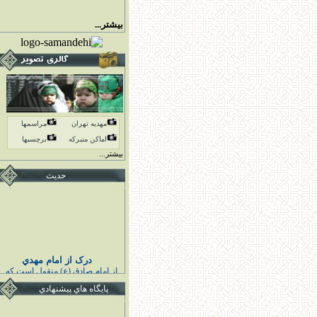
بیشتر...
مهدیه تهران
مراسمها
اماكن متبركه
برچسبها
بیشتر...
حدیث
درک از امام مهدي
از امام صادق (ع) منقول است كه
پيامبر اكرم (ص) فرمودند :
خوشا به حال كسى كه قائم اهل
پايگاه هاي پيشنهادي
بيت مرا درك كند و به او اقتدا كند
قبل از قيامش تابع ائمه هدايت