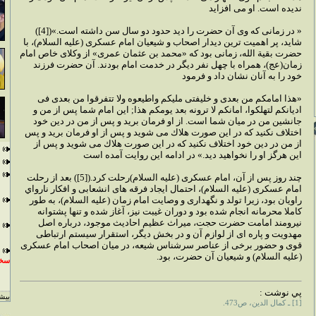
نديده است. او مى افزايد
« در زمانى كه وى آن حضرت را ديد حدود دو سال سن داشته است.»([4])
شايد، پر اهميت ترين ديدار اصحاب و شيعيان امام عسكرى (عليه السلام)، با
حضرت بقية الله، زمانى بود كه «محمد بن عثمان عمرى» از وكلاى خاص امام
زمان(عج)، همراه با چهل نفر ديگر در خدمت امام بودند. آن حضرت فرزند
خود را به آنان نشان داد و فرمود
«هذا امامكم من بعدى و خليفتى مليكم واطيعوه ولا تتفرقوا من بعدى فى
اديانكم لتهلكوا، امانكم لا ترونه بعد يومكم هذا; اين امام شما پس از من و
جانشين من در ميان شما است. از او فرمان بريد و پس از من در دين خود
اختلاف نكنيد كه در اين صورت هلاك مى شويد و پس از او فرمان بريد و پس
از من در دين خود اختلاف نكنيد كه در اين صورت هلاك مى شويد و پس از
اين هرگز او را نخواهيد ديد.» در ادامه اين روايت آمده است
چند روز پس از آن، امام عسكرى (عليه السلام)رحلت كرد.([5]) بعد از رحلت
امام عسكرى (عليه السلام)، احتمال ايجاد فرقه هاى انشعابى و افكار نارواي
راويان بود، زيرا تولد و نگهدارى و وصايت امام زمان (عليه السلام)، به طور
كاملا محرمانه انجام شده بود و دوران غيبت نيز، آغاز شده و تنها پشتوانه
نيرومند امامت حضرت حجت، ميراث عظيم احاديث موجود، درباره اصل
مهدويت و پاره اى از لوازم آن و در بخش ديگر، استقرار سيستم ارتباطى
قوى و حضور برخى از عناصر سرشناس شيعه، در ميان اصحاب امام عسكرى
(عليه السلام) و شيعيان آن حضرت، بود.
سخن
پي نوشت :
بيشت
[1] ـ كمال الدين، ص473.