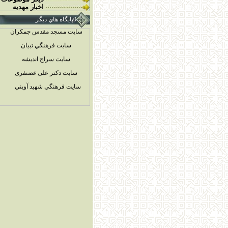
اخبار مهديه
سایت مسجد مقدس جمکران
0پايگاه هاي ديگر
سايت فرهنگي تبيان
سايت سراج انديشه
سایت دکتر علی غضنفری
سايت فرهنگي شهيد آويني