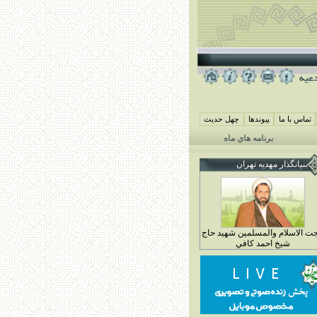
تماس با ما
پيوندها
چهل حديث
برنامه هاي ماه محرم مهديه تهران 1405
همايش شيرخوارگان حسيني ( جمعه 29 خرداد ماه 4 محرم 1448)
بنيانگذار مهديه تهران
ت الاسلام والمسلمين شهيد حاج
شيخ احمد کافي