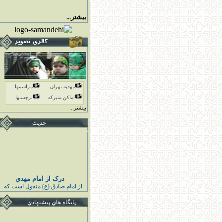
بیشتر...
مهدیه تهران
مراسمها
اماكن متبركه
برچسبها
بیشتر...
حدیث
درک از امام مهدي
از امام صادق (ع) منقول است كه
پيامبر اكرم (ص) فرمودند :
خوشا به حال كسى كه قائم اهل
پايگاه هاي پيشنهادي
بيت مرا درك كند و به او اقتدا كند
قبل از قيامش تابع ائمه هدايت
باشد و از دشمنانشان بيزارى