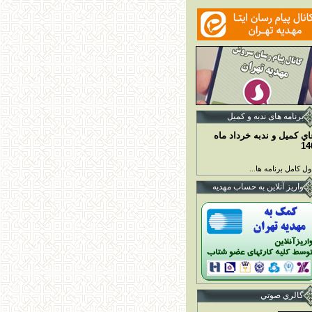
برنامه ها
ی ندبه و کمیل
اي کميل و ندبه خرداد ماه
14
ل کامل برنامه ها...
واريز آنلاين به حساب مهديه
گالري صوتي