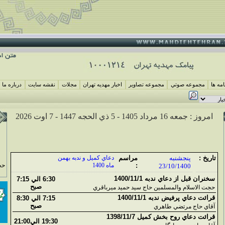
مه ها
مجموعه صوتي
مجموعه تصاوير
اخبار مهديه تهران
مجلات
نقشه سايت
درباره ما
امروز : جمعه 16 مرداد 1405 -
5 ذي الحجه 1447 -
7 اوت 2026
تاريخ :
پنجشنبه
مراسم
دعاي کميل و ندبه بهمن
:
ماه 1400
حج
23/10/1400
سخنران قبل از دعاي ندبه 1400/11/1
6:30 الي 7:15
صبح
حجت الاسلام والمسلمين حاج سيد حميد ميرباقري
قرائت دعاي پرفيض ندبه 1400/11/1
7:15 الي 8:30
صبح
آقاي حاج مرتضي طاهري
قرائت دعاي روح بخش کميل 1398/11/7
19:30 الي21:00