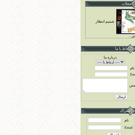
مجلات
شميم انتظار
ر...
ارتباط با ما
درباره ما
نام
Ema
متن
اشتراک
نام
Email