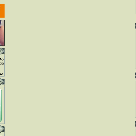
دع
05
جدو