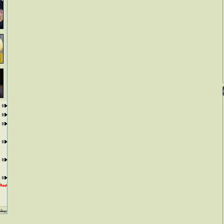
سخن
بيشت