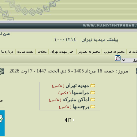
مه ها
مجموعه صوتي
مجموعه تصاوير
اخبار مهديه تهران
مجلات
نقشه سايت
درباره ما
امروز : جمعه 16 مرداد 1405 -
5 ذي الحجه 1447 -
7 اوت 2026
مهديه تهران
( عکس)
مراسم
ها
( عکس)
اماکن متبرکه
( عکس)
حج
برچسبها
( عکس)
[]