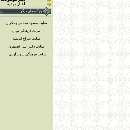
اخبار مهديه
0پايگاه هاي ديگر
سایت مسجد مقدس جمکران
سايت فرهنگي تبيان
سايت سراج انديشه
سایت دکتر علی غضنفری
سايت فرهنگي شهيد آويني