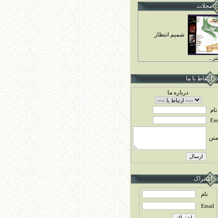
مجلات
شميم انتظار
ر...
ارتباط با ما
درباره ما
نام
Ema
متن
اشتراک
نام
Email