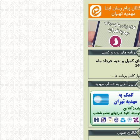
برنامه ها
ی ندبه و کمیل
اي کميل و ندبه خرداد ماه
14
ل کامل برنامه ها...
واريز آنلاين به حساب مهديه
گالري صوتي