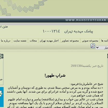
مه ها
مجموعه صوتي
مجموعه تصاوير
اخبار مهديه تهران
مجلات
نقشه سايت
درباره ما
تاريخ خبر: يکشنبه29/8/1384
شرابِ طهور!
حج
شيخ حر عاملي(ره) فرمود:
« ده ساله بودم و به مرض سختي مبتلا شدم، به طوري که دوستان و آشنايان
جمع شده و گريه مي کردند و آماده عزادراي براي من شدند. آنها يقين داشتند
که همان شب خواهم مرد.
همان شب در عالم بين خواب و بيداري (مکاشفه) پيامبر و دوازده امام عليهم
السلام را زيارت کردم. بر ايشان سلام کردم و با يک يک آنها مصافحه نمودم.
بين من و امام صادق عليه السلام سخني گذشت، که در ذهنم نماند، جز آن که