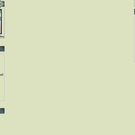
بيشت
il