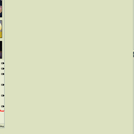
سخن
بيشت