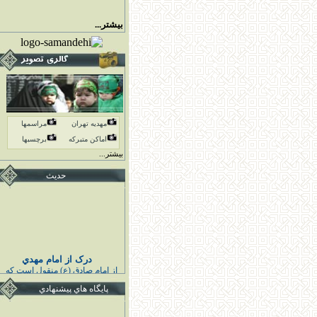
بیشتر...
مهدیه تهران
مراسمها
اماكن متبركه
برچسبها
بیشتر...
حدیث
درک از امام مهدي
از امام صادق (ع) منقول است كه
پيامبر اكرم (ص) فرمودند :
خوشا به حال كسى كه قائم اهل
پايگاه هاي پيشنهادي
بيت مرا درك كند و به او اقتدا كند
قبل از قيامش تابع ائمه هدايت