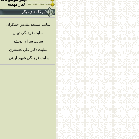
اخبار مهديه
0پايگاه هاي ديگر
سایت مسجد مقدس جمکران
سايت فرهنگي تبيان
سايت سراج انديشه
سایت دکتر علی غضنفری
سايت فرهنگي شهيد آويني