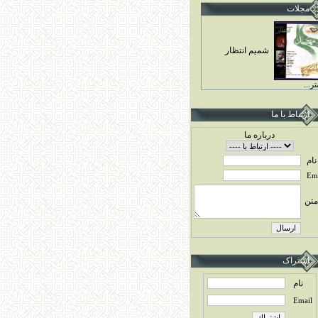
مجلات
شميم انتظار
ر...
ارتباط با ما
درباره ما
نام
Ema
متن
اشتراک
نام
Email