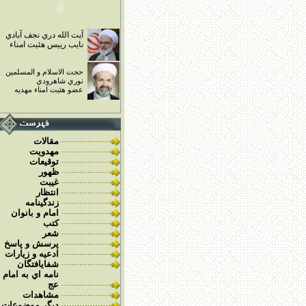
آيت الله
دري نجف
آبادي
نايب رييس هئيت امناء
حجت الاسلام و
المسلمين
نوري شاهرودي
عضو هئيت امناء مهديه
مقالات
مهدويت
توقيعات
ظهور
غيبت
انتظار
زندگينامه
امام و بانوان
کتب
شعر
پرسش و پاسخ
ادعيه و زيارات
شفايافتگان
نامه اي به امام
عج
مشاهدات
ديگر موضوعات