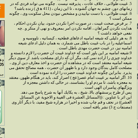
5. غيبت طولانى ، خلاف عادت ، پذيرفته نيست . چگونه مى تواند فردى كه در
زمانهاى دور، چشم به جهان گشوده ، تا اين زمان ، (411 ه‍ ق ) زنده باشد؟
6. غيبت طولانى ، با دست نيابيدن و مشخص نبودن محل سكونت وى ، چگونه
ممكن است ؟
7. بر فرض صحت غيبت ، در صورت اجرا نكردن حدود، بيان نكردن احكام ،
هدايت نكردن گمراهان ، اقامه نكردن امر بمعروف و نهى از منكر و...چه
نفعى خواهد داشت ؟
8. به هر دليلى كه شيعه اماميه ادعاهاى فطحيه ، كيسانيه ، ناووسيه و
اسماعيليه را در باب غيبت باطل مى شمارد، به همان دليل ادعاى شيعه
اماميه نيز، در غيبت حضرت مهدى باطل است .
9.شيعه اماميه بر اين باور است كه خداوند غيبت آن حضرت را لازم دانسته و
خداوند چيزى را اراده نمى كند، مگر آن كه داراى مصلحت باشد. از سوى ديگر
دع
شيعه اماميه معتقد است كه در مشاهده آن حضرت و اخذ معارف دين از وى ،
05
مصلحت كامل بندگان وجود دارد و با ظهور آن حضرت ، همه مصالح تحقق مى
پذيرد. بنابراين چگونه خداوند غيبت حضرت را اراده نموده است .
جدو
10. اگر اماميه بر غيبت امام عصر(عج ) اصرار كند، بايد در هنگام ظهور، معتقد
به معجزه باشد، تا مردم او را بشناسند، در حالى كه داشتن معجزه از
ويژگيهاى پيامبران الهى است .
پس از طرح پرسشهاى بالا، شيخ ، به يكايك آنها به شرح پاسخ مى دهد.
اين اثر با عناوين : ((المسائل العشرة فى الغيبة و الاجوية عن المسائل
العشر)) در نجف و قم چاپ شده و اخيرا در هزاره شيخ مفيد، با ديگر آثار وى
(مصنفات ج 3) نشر يافته است .