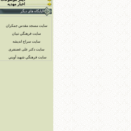
اخبار مهديه
0پايگاه هاي ديگر
سایت مسجد مقدس جمکران
سايت فرهنگي تبيان
سايت سراج انديشه
سایت دکتر علی غضنفری
سايت فرهنگي شهيد آويني