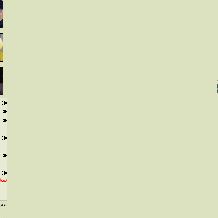
سخن
بيشت