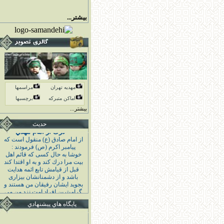
بیشتر...
مهدیه تهران
مراسمها
اماكن متبركه
برچسبها
بیشتر...
حدیث
درک از امام مهدي
از امام صادق (ع) منقول است كه
پيامبر اكرم (ص) فرمودند :
خوشا به حال كسى كه قائم اهل
بيت مرا درك كند و به او اقتدا كند
قبل از قيامش تابع ائمه هدايت
باشد و از دشمنانشان بيزارى
بجويد ايشان رفيقان من هستند و
گراميترين افراد امت نزد من مى
باشند . كمال الدين ـ شيخ صدوق
پايگاه هاي پيشنهادي
ص 287
أچأڈأ­أ‹ أ‡أ’123 : امام صادق