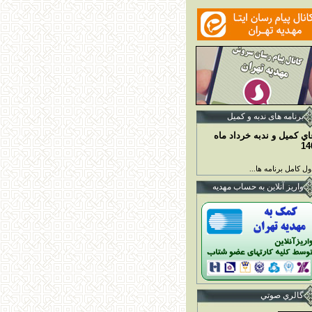
برنامه ها
ی ندبه و کمیل
اي کميل و ندبه خرداد ماه
14
ل کامل برنامه ها...
واريز آنلاين به حساب مهديه
گالري صوتي