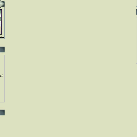
بيشت
il