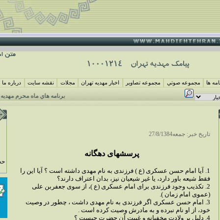
مه ها
مجموعه صوتي
مجموعه تصاوير
اخبار مهديه تهران
مجلات
نقشه سايت
درباره ما
برنامه هاي ماه محرم مهديه تهران 
تاريخ خبر: جمعه27/8/1384
پرسشهاى دهگانه
حج
1. آيا امام حسن عسكرى (ع ) فرزندى به نام مهدى داشته است ؟ آيا اين را
فقط شيعه باور دارد، يا غير شيعيان نيز، بدان اعتراف دارند؟
2. تكذيب وجود فرزندى براى امام عسكرى (ع )، از سوى جعفربن على
(عموى امام زمان ).
3. امام حسن عسكرى اگر فرزندى به نام مهدى داشت ، چطور در وصيت
خود، از او نام نبرده و به مادرش وصيت كرده است .
4. دليل بر ولادت مخفيانه و غيبت آن حضرت چيست ؟