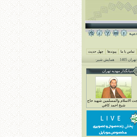
تماس با ما
پيوندها
چهل حديث
1405
همايش شيرخوارگان حسيني ( جمعه 29 خرداد ماه 4 محرم 1448)
بنيانگذار مهديه تهران
ت الاسلام والمسلمين شهيد حاج
شيخ احمد کافي