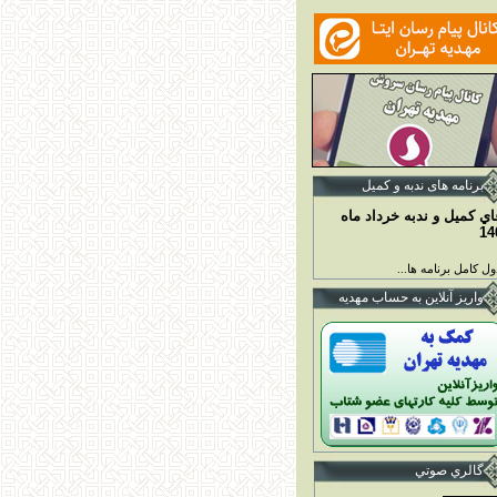
برنامه ها
ی ندبه و کمیل
اي کميل و ندبه خرداد ماه
14
ل کامل برنامه ها...
واريز آنلاين به حساب مهديه
گالري صوتي