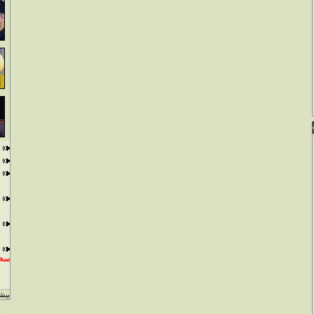
سخن
بيشت