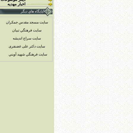
اخبار مهديه
0پايگاه هاي ديگر
سایت مسجد مقدس جمکران
سايت فرهنگي تبيان
سايت سراج انديشه
سایت دکتر علی غضنفری
سايت فرهنگي شهيد آويني