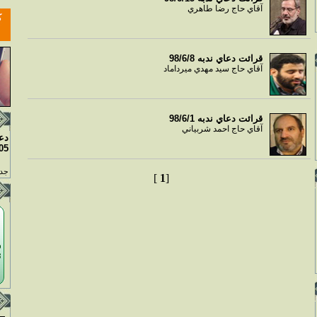
آقاي حاج رضا طاهري
قرائت دعاي ندبه 98/6/8
آقاي حاج سيد مهدي ميرداماد
قرائت دعاي ندبه 98/6/1
آقاي حاج احمد شربياني
دع
05
جدو
]
1
[