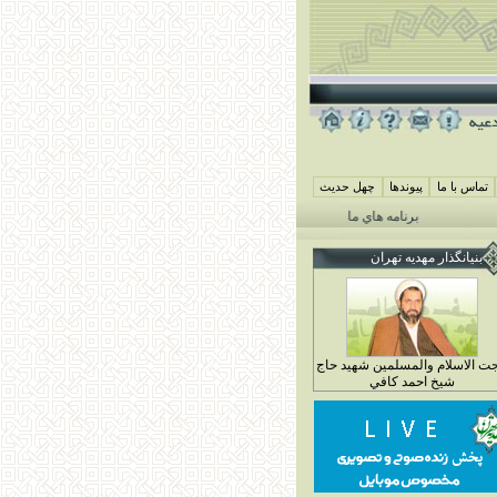
تماس با ما
پيوندها
چهل حديث
برنامه هاي ماه محرم مهديه تهران 1405
همايش شيرخوارگان حسيني ( جمعه 29 خرداد ماه 4 محرم 1448)
بنيانگذار مهديه تهران
ت الاسلام والمسلمين شهيد حاج
شيخ احمد کافي