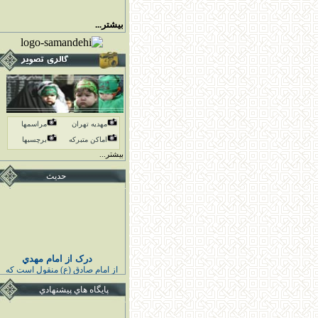
بیشتر...
مهدیه تهران
مراسمها
اماكن متبركه
برچسبها
بیشتر...
حدیث
درک از امام مهدي
از امام صادق (ع) منقول است كه
پيامبر اكرم (ص) فرمودند :
خوشا به حال كسى كه قائم اهل
پايگاه هاي پيشنهادي
بيت مرا درك كند و به او اقتدا كند
قبل از قيامش تابع ائمه هدايت