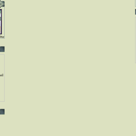
بيشت
il