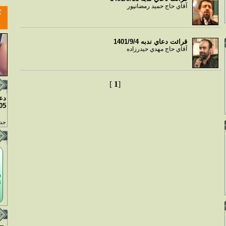
آقاي حاج حميد رمضانپور
قرائت دعاي ندبه 1401/9/4
آقاي حاج مهدي حيدرزاده
]
1
[
دع
05
جدو