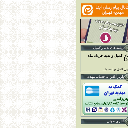
برنامه ها
ی ندبه و کمیل
اي کميل و ندبه خرداد ماه
14
ل کامل برنامه ها...
واريز آنلاين به حساب مهديه
گالري صوتي