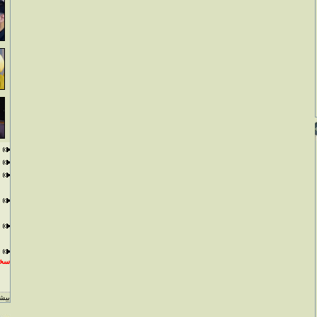
سخن
بيشت