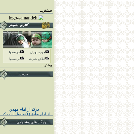
بیشتر...
مهدیه تهران
مراسمها
اماكن متبركه
برچسبها
بیشتر...
حدیث
درک از امام مهدي
از امام صادق (ع) منقول است كه
پيامبر اكرم (ص) فرمودند :
خوشا به حال كسى كه قائم اهل
پايگاه هاي پيشنهادي
بيت مرا درك كند و به او اقتدا كند
قبل از قيامش تابع ائمه هدايت