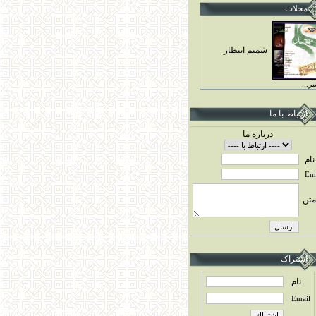
مجلات
شميم انتظار
ر...
ارتباط با ما
درباره ما
نام
Ema
متن
اشتراک
نام
Email