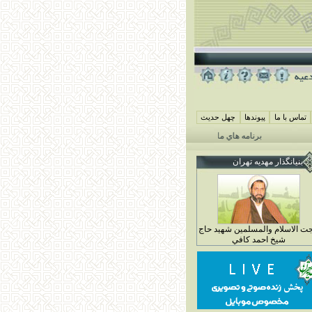
تماس با ما
پيوندها
چهل حديث
برنامه هاي ماه محرم مهديه تهران 1405
همايش شيرخوارگان حسيني ( جمعه 29 خرداد ماه 4 محرم 1448)
بنيانگذار مهديه تهران
ت الاسلام والمسلمين شهيد حاج
شيخ احمد کافي