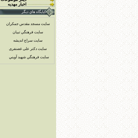
اخبار مهديه
0پايگاه هاي ديگر
سایت مسجد مقدس جمکران
سايت فرهنگي تبيان
سايت سراج انديشه
سایت دکتر علی غضنفری
سايت فرهنگي شهيد آويني