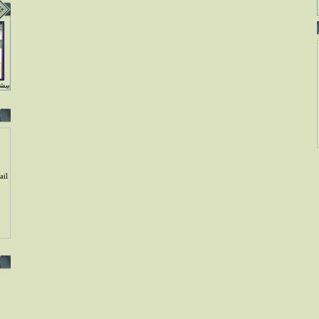
بيشت
il