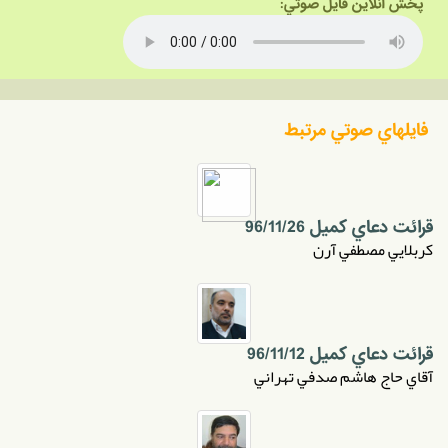
پخش آنلاين فايل صوتي:
فايلهاي صوتي مرتبط
قرائت دعاي کميل 96/11/26
کربلايي مصطفي آرن
قرائت دعاي کميل 96/11/12
آقاي حاج هاشم صدفي تهراني