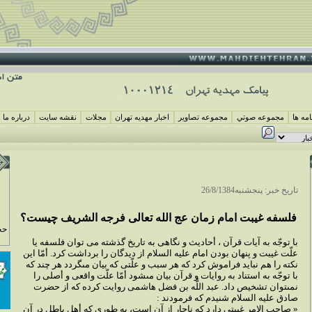
مه ها
مجموعه صوتي
مجموعه تصاوير
اخبار مهديه تهران
مجلات
نقشه سايت
درباره ما
تاريخ خبر: پنجشنبه26/8/1384
فلسفه غيبت امام زمان عج ‏الله تعالى فرجه الشريف چيست؟
حج
با توجّه به آيات قرآن ، أحاديث و نگاهى به تاريخ گذشته مى توان فلسفه يا
علّت غيبت و پنهان بودن امام عليه السلام از ديدگان را برداشت كرد. أمّا اين
نكته را هم نبايد فراموش كرد كه هر سبب و علّتى كه بيان مى‏گردد هر چند كه
با توجّه به استناد به روايات و قرآن بيان مى‏شود أمّا علّت واقعى و أصلى را
نمى‏توان تشخيص داد. عبد اللَّه بن فضل هاشمى روايت كرده كه از حضرت
صادق عليه السلام شنيدم كه فرمودند :
« صاحب الامر غيبتى دارد كه ناچار از آن است، به طورى كه أهل باطل در آن