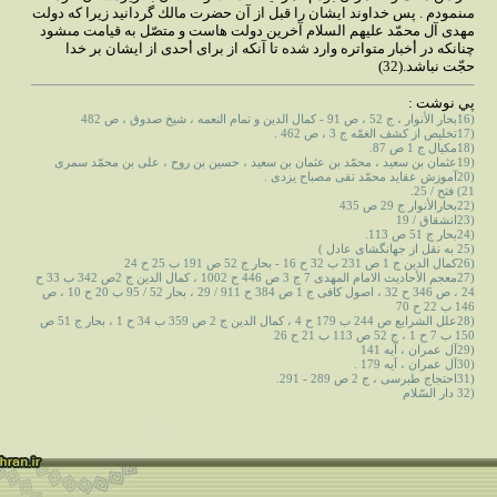
مى‏نمودم . پس خداوند ايشان را قبل از آن حضرت مالك گردانيد زيرا كه دولت
مهدى آل محمّد عليهم السلام آخرين دولت هاست و متصّل به قيامت مى‏شود
چنانكه در أخبار متواتره وارد شده تا آنكه از براى أحدى از ايشان بر خدا
حجّت نباشد.(32)
پي نوشت :
(16بحار الأنوار ، ج 52 ، ص 91 - كمال الدين و تمام النعمه ، شيخ صدوق ، ص 482
(17تخليص از كشف الغمّه ج 3 ، ص 462 .
(18مكيال ج 1 ص 87.
(19عثمان بن سعيد ، محمّد بن عثمان بن سعيد ، حسين بن روح ، على بن محمّد سمرى
(20آموزش عقايد محمّد تقى مصباح يزدى .
21) فتح / 25.
(22بحارالأنوار ج 29 ص 435
(23انشقاق / 19
(24بحار ج 51 ص 113.
(25 به نقل از جهانگشاى عادل )
(26كمال الدين ج 1 ص 231 ب 32 ح 16 - بحار ج 52 ص 191 ب 25 ح 24
(27معجم الأحاديث الامام المهدى 7 ج 3 ص 446 ح 1002 ، كمال الدين ج 2ص 342 ب 33 ح
24 ، ص 346 ح 32 ، اصول كافى ج 1 ص 384 ح 911 / 29 ، بحار 52 / 95 ب 20 ح 10 ، ص
146 ب 22 ح 70
(28علل الشرايع ص 244 ب 179 ح 4 ، كمال الدين ج 2 ص 359 ب 34 ح 1 ، بحار ج 51 ص
150 ب 7 ح 1 ، ج 52 ص 113 ب 21 ح 26
(29آل عمران ، آيه 141
(30آل عمران ، آيه 179 .
(31احتجاج طبرسى ، ج 2 ص 289 - 291.
(32 دار السّلام‏