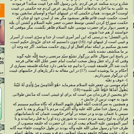
شك و ترديد مى‏كنند عرض كردم: يابن رسول اللَّه چرا غيبت مى‏كند؟ فرمودند
به علّتى به ما اجازه نداده‏اند آشكار سازيم. عرض كردم چه حكمتى در غيبت
اوست؟ فرمودند: همان حكمتى كه در غيبتهاى أنبياء و أوصياى سابقين بوده
است، حكمت غيبت قائم ظاهر نمى‏شود مگر بعد از آمدن خود او چنان كه
حكمت سوراخ كردن كشتى توسط حضرت خضر عليه السلام و كشتن آن بچّه
و تعمير ديوار براى حضرت موسى عليه السلام ظاهر نگشت، مگر موقعى كه
خواستند از هم جدا شوند
يابن الفضل! به درستى كه اين أمر أمرى است از خدا و سرّى است از أسرار
و غيبى است از غيبهاى او». (16) چون دانستيم كه خداى عزّوجل حكيم است،
تصديق مى‏كنيم بر اينكه تمام أفعال او از روى حكمت مى‏باشد. اگر چه وجه آن
بر ما منكشف نشده باشد.
در پاسخ اين سؤال عالم بزرگوار تشيّع سيّدِ مرتضى رحمة اللَّه عليه گويد
دع
وقتى كه از راه عقل ونقل صحت امامت امام عصر عجّل اللَّه تعالى فرجه
05
ثابت شد اگر فلسفه غيبت را ندانيم چه مانعى دارد چنانكه فلسفه بسيارى از
أحكام بر ما پوشيده است .(17) در اين مقاله به ذكر پاره‏اى از حكمتهاى غيبت
جدو
آن بزرگوار مى‏پردازيم .
1- خوف و تقيّه
امام موسى بن جعفرعليه السلام مى‏فرمايد «هُوَ الْخَامِسُ مِنْ وُلْدِي لَهُ غَيْبَةٌ
يَطُولُ أَمَدُهَا خَوْفاً عَلَى نَفْسِهِ» (18)
«او پنجمين از فرزندان من است كه براى او غيبتى است كه مدّتش طولانى
شود به جهت ترس از جانش ».
و همچنين به سرگذشت أئمّه أطهارعليهم السلام كه نگاه مى‏كنيم مى‏بينيم كه
بعد از رسول خدا صلى الله عليه وآله أكثريّت مردم با أبوبكر و بعد با عمر
سپس با عثمان بودند و در نتيجه در أواخر حكومت عثمان كه نابسامانيهاى
فراوان به اوج رسيد مردم دست به شورش زده او را به قتل رسانيدند و با
أمير المؤمنين عليه السلام بيعت كردند . آن حضرت كه خليفه منصوب از
طرف خدا و رسول صلى الله عليه وآله بودند در طول حكومت خلفاء سه گانه
براى رعايت مصالح جامعه نوبنياد اسلامى دم فرو بست و جز بخاطر اتمام