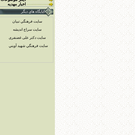
اخبار مهديه
سایت مسجد مقدس جمکران
0پايگاه هاي ديگر
سايت فرهنگي تبيان
سايت سراج انديشه
سایت دکتر علی غضنفری
سايت فرهنگي شهيد آويني