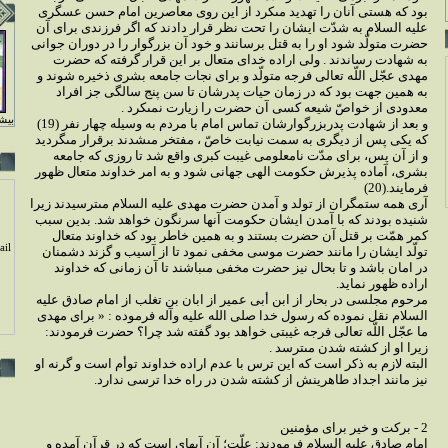
بود كه هستى آنان را تهديد مى‏كرد از اين روى معاصرين امام حسن عسگرى
عليه السلام به شدّت ايشان را تحت نظر قرار دادند كه اگر فرزندى براى آن
حضرت متولّد شود او را به قتل برسانند و خود آن بزرگوار را در دوران جوانى
به شهادت رساندند . ولى اراده خداى متعال بر اين قرار گرفته كه حضرت
مهدى عجّل اللّه تعالى فرجه متولّد و براى نجات جامعه بشرى ذخيره شوند و
به همين جهت بود كه در زمان حيات پدرشان تا سن پنج سالگى جز افراد
معدودى از خواصّ شيعه كسى آن حضرت را زيارت نمى‏كرد .
بيشت
و بعد از شهادت پدربزرگوارشان تماس امام با مردم به وسيله چهار نفر (19)
كه يكى پس از ديگرى به سمت نيابت خاصّ ، مفتخر مى‏شدند برقرار مى‏گرديد
و از آن پس، براى مدّت نامعلومى غيبت كبرى واقع شد تا روزى كه جامعه
بشرى، آماده پذيرش حكومت الهى جهانى شود و به امر خداوند متعال ظهور
فرمايند.(20)
آرى همه ستمگران از تولد و آمدن حضرت مهدى عليه السلام مى‏ترسيدند زيرا
شنيده بودند كه با آمدن ايشان حكومت آنها سرنگون خواهد شد. بدين سبب
كمر همّت بر قتل آن حضرت بستند و به همين خاطر بود كه خداوند متعال
il
تولّد ايشان را مانند حضرت موسى مخفى نمود تا از آسيب و گزند دشمنان
در امان باشد و تا بحال نيز حضرت مخفى مى‏باشند تا آن زمانى كه خداوند
اراده ظهور نمايد.
مرحوم مجلسى در بحار از ابن أبى عمير از ابان بن تغلب از امام صادق عليه
السلام نقل نموده كه رسول خدا صلى الله عليه وآله فرموده : « براى مهدى
ما عجّل اللّه تعالى فرجه غيبتى خواهد بود گفته شد چرا؟ حضرت فرمودند:
زيرا او از كشته شدن مى‏ترسد .
البته لازم به ذكر است كه اين ترس با عدم اراده خداوند توأم است و گرنه او
نيز مانند اجداد طاهرينش از كشته شدن در راه خدا ترسى ندارد.
2 - بركت و خير براى مؤمنين
امام صادق عليه السلام فرمودند: علّت؛ آن آيه‏اى است كه در قرآن آمده و