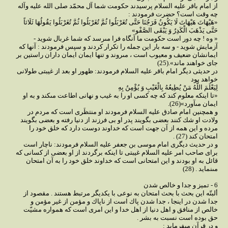
از امام باقر عليه السلام پرسيدند حكومت شما آل محمّد صلى الله عليه وآله
چه وقت است؟ حضرت فرمودند :
«هَيْهَاتَ هَيْهَاتَ لَا يَكُونُ فَرَجُنَا حَتَّى تُغَرْبَلُوا ثُمَّ تُغَرْبَلُوا ثُمَّ تُغَرْبَلُوا يَقُولُهَا ثَلَاثاً
حَتَّى يَذْهَبَ الْكَدِرُ وَ يَبْقَى الصَّفْو»
« وه ! چه دور است حكومت ما آنگاه فرا مى‏رسد كه شما غربال شويد -
آزمايش شويد - و سه بار اين جمله را تكرار كردند و سپس فرمودند : آنها كه
ايمانشان ضعيف و معيوب است ، مى‏روند و تنها ايمان ايمان داران راستين بر
جاى خواهند ماند».(25)
در حديثى ديگر امام باقر عليه السلام فرمودند: ظهور او بعد از غيبتى طولانى
خواهد بود
لِيَعْلَمَ اللَّهُ مَنْ يُطِيعُهُ بِالْغَيْبِ وَ يُؤْمِنُ بِهِ‏
«تا اينكه معلوم كند كه چه كسى او را به غيب و نهانى اطاعت مى‏كند و به او
ايمان مى‏آورد»(26).
و همچنين امام صادق عليه السلام فرمودند او منتظَرى است كه مردم در
ولادت او شك كنند بعضى بگويند پدر او بى فرزند از دنيا رفته و بعضى بگويند
مرده و اين همه از آن جهت است كه خداوند دوست دارد كه خلق خود را
امتحان كند (27) .
و در حديث ديگرى امام موسى بن جعفر عليه السلام فرمودند: ناچار است
براى صاحب امر عليه السلام غيبتى تا اينكه برگردند از او بعضى از كسانى كه
قائل به او بودند و اين امتحانى است كه خداوند خلق خود را به آن امتحان
مى‏نمايد . (28)
6 - تميز و جدا و خالص شدن
ألبتّه اين بحث با بحث امتحان به نوعى با يكديگر مرتبط هستند . مقصود از
جدا شدن در اينجا ، جدا شدن پاك است از ناپاك و مؤمن از غير مؤمن و
خالص از منافق و اهل دنيا از اهل خدا و اين امرى است كه همواره مشيّت
حق بوده است نسبت به بشر .
و در قرآن مى‏فرمايد :