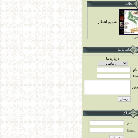
مجلات
شميم انتظار
ر...
ارتباط با ما
درباره ما
نام
Ema
متن
اشتراک
نام
Email