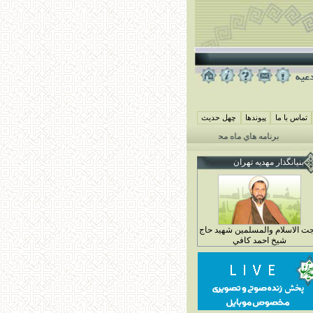
تماس با ما
پيوندها
چهل حديث
برنامه هاي ماه محرم مهديه تهران 1405
همايش شيرخوارگان حسيني ( جمعه 29 خرداد ماه 4 محرم 1448)
بنيانگذار مهديه تهران
ت الاسلام والمسلمين شهيد حاج
شيخ احمد کافي