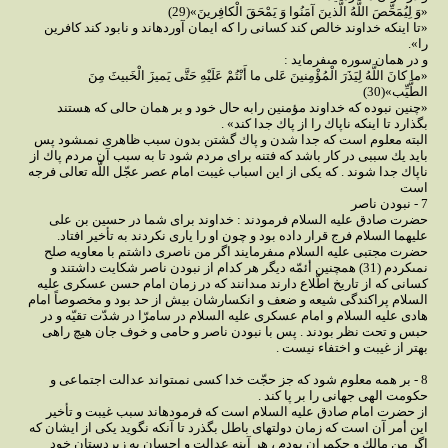
«وَ لِيُمَحِّصَ اللَّهُ الَّذينَ آمَنُوا وَ يَمْحَقَ الْكافِرينَ»(29)
«تا اينكه خداوند خالص كند كسانى را كه ايمان آورده‏اند و نابود كند كافرين
را».
و در همان سوره مى‏فرمايد :
«ما كانَ اللَّهُ لِيَذَرَ الْمُؤْمِنينَ عَلى‏ ما أَنْتُمْ عَلَيْهِ حَتَّى يَميزَ الْخَبيثَ مِنَ
الطَّيِّب»(30)
«چنين نبوده كه خداوند مؤمنين رابه حال خود و بر همان حالى كه هستند
بگذارد تا اينكه ناپاك را از پاك جدا كند» .
البته معلوم است كه جدا شدن و پاك گشتن بدون سبب ظاهرى نمى‏شود پس
بايد يك سببى در كار باشد كه فتنه براى مردم شود تا به سبب آن مردم پاك از
ناپاك جدا شوند . كه يكى از اين اسباب غيبت امام عصر عجّل اللَّه تعالى فرجه
است‏
7 - نبودن ناصر
حضرت صادق عليه السلام فرمودند : خداوند براى شما در حسين بن على
عليهما السلام فرج قرار داده بود و چون او را يارى نكردند به تأخير افتاد.
حضرت مجتبى عليه السلام مى‏فرمايند اگر من ناصرى داشتم با معاويه صلح
نمى‏كردم (31) همچنين أئمّه ديگر هر كدام از نبودن ناصر شكايت داشتند و
كسانى كه از تاريخ اطّلاع دارند مى‏دانند كه در زمان امام حسن عسكرى عليه
السلام پراكندگى شيعه و ضعف و انكسارشان بيش از حد بود و مخصوصاً امام
هادى عليه السلام و امام عسكرى عليه السلام در سامرّا در شدّت تقيّه و در
حبس و تحت نظر بودند . پس با نبودن ناصر و حامى و خوف جان هيچ راهى
بهتر از غيبت و اختفاء نيست .
8 - بر همه معلوم شود كه جز حجّت خدا كسى نمى‏تواند عدالت اجتماعى و
حكومت الهى جهانى را بر پا كند .
از حضرت امام صادق عليه السلام است كه فرموده‏اند سبب غيبت و تأخير
اين أمر آن است كه زمان دولتهاى باطل بگذرد تا آنكه نگويد يكى از ايشان كه
اگر من مالك و حكم‏ران بودم ، هر آينه عدالت و احسان به زيردستان خود