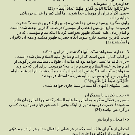
خداوند در آن مى‏فرمايد :
«لَوْ تَزَيَّلُوا لَعَذَّبْنَا الَّذِينَ كَفَرُوا مِنْهُمْ عَذاباً أَلِيماً». (21)
«يعنى اگر كافران از مؤمنان جدا شوند ، ما أهل كفر را عذاب دردناكى
خواهيم داد».
راوى مى‏گويد پرسيدم معنى جدا شدن مؤمنين از كافرين چيست؟ حضرت
فرمودند: ودايع مؤمنين (بعضى از مؤمنين) در صلب كافرين نهفته شده است
و امام زمان عليه السلام ظهور نخواهند كرد تا اينكه تمام مؤمنينى كه در
صلب كافرين هستند خارج شوند آنگاه حضرت ظهور مى‏كنند و همه آن كافران
را مى‏كشند(22)
3 - خداوند مى‏خواهد سنّت أنبياء گذشته را در او پياده كند
در كتاب كمال الدين است كه از امام صادق عليه السلام نقل شده است :
«براى قائم ما غيبتى خواهد بود كه مدّت آن طولانى مى‏باشد سرير گويد: از
امام صادق عليه السلام پرسيدم براى چه؟ فرمودند: براى اين كه خداوند
مى‏خواهد سنّت أنبياء گذشته را در او پياده كند و مدّت غيبت آنها در غيبت امام
زمان بر سر آيد و سپس به آيه شريفه : استناد فرمودند:
«لَتَرْكَبُنَّ طَبَقاً عَنْ طَبَقٍ»(23)
يعنى سنّت‏هاى امّت‏هاى گذشته در شما جارى خواهد شد» .
4 - بيعت نكردن با ستمگران
حسن بن فضّال مى‏گويد به امام رضا عليه السلام گفتم چرا امام زمان غائب
مى‏شوند؟ حضرت فرمودند: براى اينكه وقتى با شمشير قيام نمود بيعت كسى
در گردنش نباشد.(24)
5 - امتحان و آزمايش
امتحان از علّت‏هاى عامّه است كه در هر فعلى از افعال خدا و هر اراده و مشيّتى
و هر حكمى از احكام خدا جارى است .