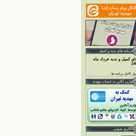
برنامه ها
ی ندبه و کمیل
اي کميل و ندبه خرداد ماه
14
ل کامل برنامه ها...
واريز آنلاين به حساب مهديه
گالري صوتي