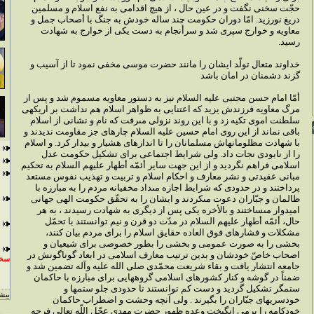
حجّت سخنى نگفت و در عين حال ، از هيچ اقدامى به نفع اسلام و مسلمين
دريغ نورزيد. امّا دوران حكومت چند ساله خودش به جنگ با أصحاب جمل و
معاويه و خوارج سپرى شد و سرأنجام به دست يكى از خوارج به شهادت
رسيد.
خداوند متعال تولّد ايشان را مانند حضرت موسى مخفى نمود تا از آسيب و
گزند دشمنان در امان باشد
أمّا امام حسن مجتبى عليه السلام نيز به دستور معاويه مسموم شد و پس از
مرگ معاويه فرزندش يزيد كه اعتنايى به ظواهر اسلام هم نداشت بر اريكه‏ى
سلطنت اموى تكيه زد و با اين روند نزولى مى‏رفت كه نام و نشانى از اسلام
باقى نماند از اين روى امام حسين عليه السلام چاره‏اى جز مقاومت نديدند و
با شهادت مظلومانه‏اش مسلمانان را تا اندازه‏اى هشيار و بيدار كرد. و اسلام
را از نابودى نجات داد. ولى شرايط اجتماعى براى تشكيل حكومت عدل
اسلامى فراهم نگرديد و از اين جهت ساير أئمّه أطهار عليهم السلام به تحكيم
مبانى عقيدتى و نشر معارف و احكام اسلام و تربيت و تهذيب نفوس مستعد
پرداختند و در حدودى كه شرايط اجازه مى‏داد مخفيانه مردم را به مبارزه با
ظالمان و جبّاران دعوت مى‏كردند و ايشان را به تحقّق حكومت الهى جهانى
اميدوار مى‏ساختند و بالأخره يكى پس از ديگرى به شهادت رسيدند ، به هر
حال، أئمّه أطهار عليهم السلام در مدّت دو قرن و نيم توانستند با تحمّل
مشكلات و فشارهاى فوق العاده حقايق اسلام را براى مردم بيان كنند،
بخشى را به صورت عمومى و بخشى را بطور خصوصى براى شيعيان و
اصحاب خاصّ خودشان و بدين ترتيب معارف اسلامى در ابعاد گوناگونش در
سخن
جامعه انتشار يافت و بقاء شريعت محمّدى صلى الله عليه وآله تضمين شد و
ضمناً در گوشه و كنار كشورهاى اسلامى گروههايى براى مبارزه با حاكمان
ستمگر تشكيل گرديد و دست كم توانستند تا حدودى جلو ستمها و
بيشت
خودسريهاى جبّاران را بگيرند . ولى آنچه وحشت و اضطراب حاكمان
خودكامه را برمى انگيخت وعده ظهور حضرت مهدى عجّل اللّه تعالى فرجه