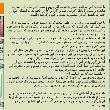
با شنيدن اين مطلب متحير شدم که اگر بروم و بيعت کنم شايد آن حضرت
نباشند و بيعت را باطل کرده باشم و اگر اين کار را نکنم شايد ايشان خود
حضرت باشند، که در اينصورت بيعت با حق ترک شده است.
با خود گفتم مي روم و با او اظهار بيعت کرده، دست خود را به سويش دراز
مي کنم اگر امام است، که مي داند من در امامت او شک دارم؛ لذا دست خود
را کشيده و بيعت مرا قبول نخواهد کرد آن وقت خواهم فهميد که ايشان امام
هستند و بيعت خواهم کرد.
اگر امام نباشند، از قلب من خبر نداشته و دست خود را براي پذيرفتن بيعت
به طرف من دراز مي کنند و معلوم مي شود که امام نيستند و با ايشان بيعت
نمي کنم و دست خود را مي کشم.
دع
اين علامت را پيش خود قرار دادم و وارد صحن شدم و جمال بي مثال آن
05
حضرت را زيارت کردم و يقين نمودم که اين شخص، خود حضرت مي باشند و
از قلب خود غفلت کرده، دست خود را براي بيعت دراز نمودم.
جدو
آن بزرگوار وقتي اين کار مرا ديدند، دست مبارک خود را کشيدند. من از
ملاحظه اين عمل امام عليه السلام خجل و پريشان شدم و چون حضرت اين
حالت را ديدند، تبسم نموده و فرمودند:
« دانسته شد که من امامم ؟ »
و سپس دست مبارک را دراز کردند و به بيعت اشاره نمودند. در اين لحظه من
به ياد مطلب قلبي خود افتاده، خوشحال شدم و بيعت نمودم و از شدت شوق،
مشغول دور زدن به گرد وجود منور و مطهر ايشان شدم.
ناگاه يکي از آشنايان متدين، از دور ظاهر شد. صدايش کردم که حضرت ولي
عصر ارواحنا فداه ظهور فرموده اند. تا اين جمله را شنيد آمد و بدون تأمل با
آن بزرگوار بيعت کرد و دور حضرتش مي گشت. در اين اثنا بود که از خواب
بيدار شدم.