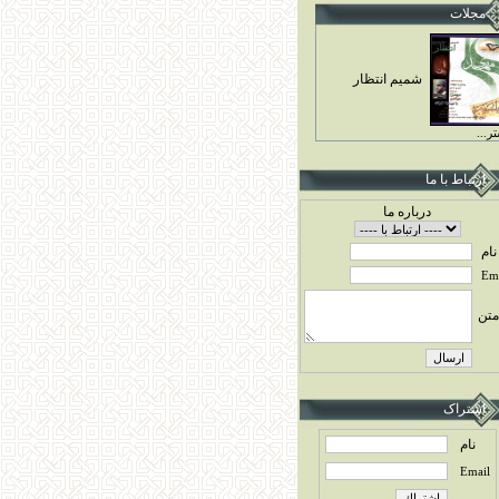
مجلات
شميم انتظار
ر...
ارتباط با ما
درباره ما
نام
Ema
متن
اشتراک
نام
Email