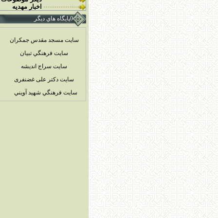
اخبار مهديه
0پايگاه هاي ديگر
سایت مسجد مقدس جمکران
سايت فرهنگي تبيان
سايت سراج انديشه
سایت دکتر علی غضنفری
سايت فرهنگي شهيد آويني