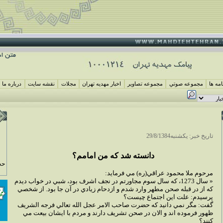
مه ها
مجموعه صوتي
مجموعه تصاوير
اخبار مهديه تهران
مجلات
نقشه سايت
درباره ما
تاريخ خبر: يکشنبه29/8/1384
دانسته شد که من امامم؟
حج
مرحوم ملا محمود عراقي(ره) مي فرمايد:
« سال 1273، که سال سوم مجاورتم در نجف اشرف بود، شبي در خواب ديدم
که از در قبله صحن مطهر وارد شدم و ازدحام زيادي در آن جا بود. از شخصي
پرسيدم: علت اين اجتماع چيست؟
گفت: مگر نمي دانيد که حضرت صاحب الامر عجل الله تعالي فرجه الشريف
ظهور فرموده اند و الان در صحن تشريف دارند و مردم با ايشان بيعت مي
کنند؟