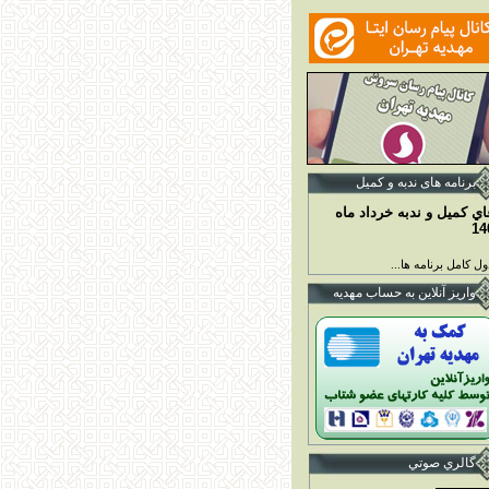
برنامه ها
ی ندبه و کمیل
اي کميل و ندبه خرداد ماه
14
ل کامل برنامه ها...
واريز آنلاين به حساب مهديه
گالري صوتي