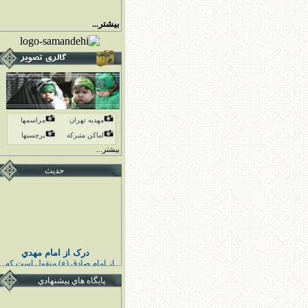
بیشتر...
مهدیه تهران
مراسمها
اماكن متبركه
برچسبها
بیشتر...
حدیث
درک از امام مهدي
از امام صادق (ع) منقول است كه
پيامبر اكرم (ص) فرمودند :
خوشا به حال كسى كه قائم اهل
پايگاه هاي پيشنهادي
بيت مرا درك كند و به او اقتدا كند
قبل از قيامش تابع ائمه هدايت