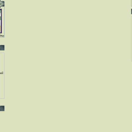
بيشت
il