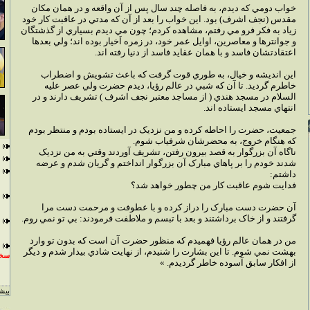
خواب دومي که ديدم، به فاصله چند سال پس از آن واقعه و در همان مکان
مقدس (نجف اشرف) بود. اين خواب را بعد از آن که مدتي در عاقبت کار خود
زياد به فکر فرو مي رفتم، مشاهده کردم؛ چون مي ديدم بسياري از گذشتگان
و جوانترها و معاصرين، اوايل عمر خود، در زمره اَخيار بوده اند؛ ولي بعدها
اعتقادتشان فاسد و با همان عقايد فاسد از دنيا رفته اند.
اين انديشه و خيال، به طوري قوت گرفت که باعث تشويش و اضطراب
خاطرم گرديد. تا آن که شبي در عالم رؤيا، ديدم حضرت ولي عصر عليه
السلام در مسجد هندي ( از مساجد معتبر نجف اشرف ) تشريف دارند و در
انتهاي مسجد ايستاده اند.
جمعيت، حضرت را احاطه کرده و من نزديک در ايستاده بودم و منتظر بودم
که هنگام خروج، به محضرشان شرفياب شوم.
ناگاه آن بزرگوار به قصد بيرون رفتن، تشريف آوردند وقتي به من نزديک
شدند خودم را بر پاهاي مبارک آن بزرگوار انداختم و گريان شدم و عرضه
داشتم:
فدايت شوم عاقبت کار من چطور خواهد شد؟
آن حضرت دست مبارک را دراز کرده و با عطوفت و مرحمت دست مرا
گرفتند و از خاک برداشتند و بعد با تبسم و ملاطفت فرمودند: بي تو نمي روم.
من در همان عالم رؤيا فهميدم که منظور حضرت آن است که بدون تو وارد
بهشت نمي شوم. تا اين بشارت را شنيدم، از نهايت شادي بيدار شدم و ديگر
سخن
از افکار سابق آسوده خاطر گرديدم. »
بيشت